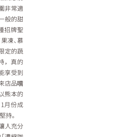
氛圍非常適
一般的甜
種招牌聖
了果凍、慕
節限定的蔬
特，真的
能享受到
來店品嚐
以熊本的
1月份成
堅持。
讓人充分
「濃縮咖