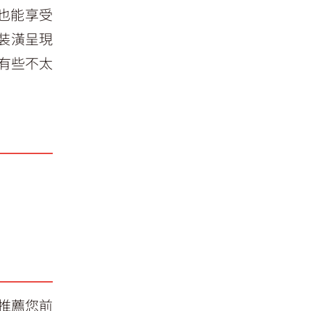
晚也能享受
裝潢呈現
本有些不太
推薦您前