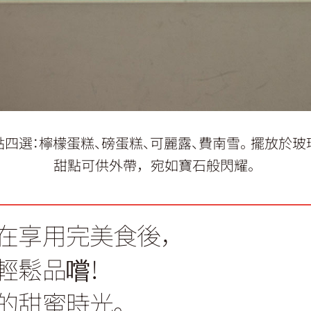
點四選：檸檬蛋糕、磅蛋糕、可麗露、費南雪。擺放於玻
甜點可供外帶，宛如寶石般閃耀。
在享用完美食後，
輕鬆品嚐！
的甜蜜時光。