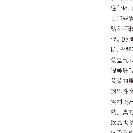
往「Ne
合那些
點和酒
代。Ba
斯、雪酪
菜聖代
很美味
蔬菜的
的男性
食材為
熟，真
飲品也
感受到