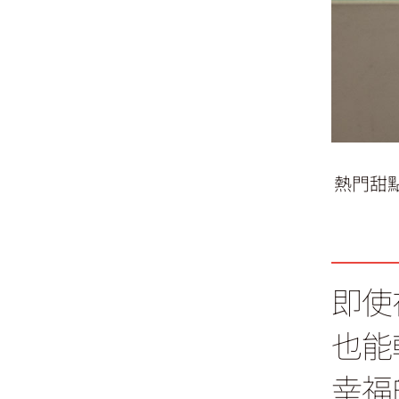
熱門甜
即使
也能
幸福