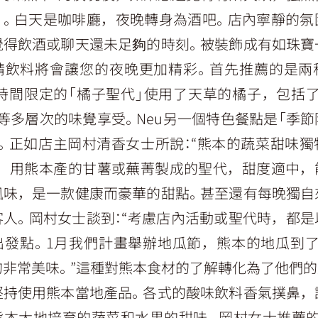
u」。白天是咖啡廳，夜晚轉身為酒吧。店內寧靜的
覺得飲酒或聊天還未足夠的時刻。被裝飾成有如珠寶
精飲料將會讓您的夜晚更加精彩。首先推薦的是兩
r時間限定的「橘子聖代」使用了天草的橘子，包括
等多層次的味覺享受。Neu另一個特色餐點是「季
」。正如店主岡村清香女士所說：“熊本的蔬菜甜味獨
”，用熊本產的甘薯或蕪菁製成的聖代，甜度適中，
風味，是一款健康而豪華的甜點。甚至還有每晚獨自
客人。岡村女士談到：“考慮店內活動或聖代時，都是
出發點。1月我們計畫舉辦地瓜節，熊本的地瓜到了
的非常美味。”這種對熊本食材的了解轉化為了他們的
堅持使用熊本當地產品。各式的酸味飲料香氣撲鼻，
熊本大地培育的蔬菜和水果的甜味。岡村女士推薦的