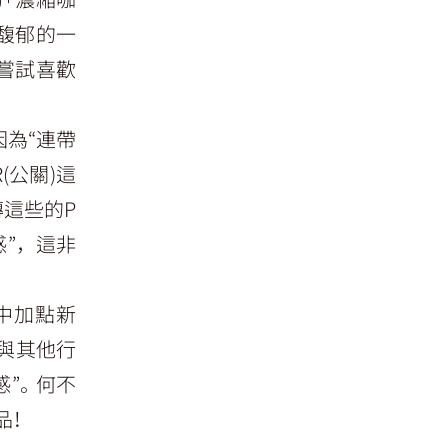
馥郁的一
嘗試喜歡
為“連帶
(公關)這
這些的P
感”，這非
日常中加點新
與其他行
感”。何不
品！