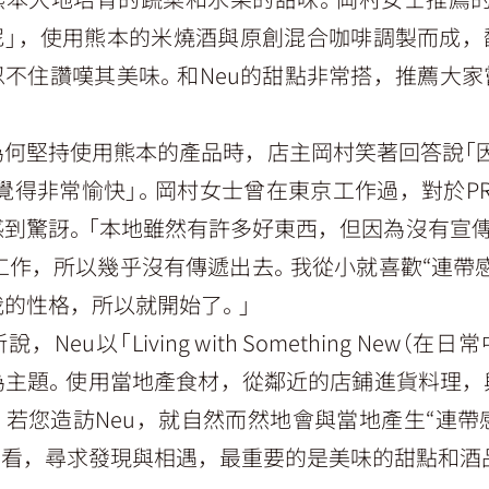
尼」，使用熊本的米燒酒與原創混合咖啡調製而成，
忍不住讚嘆其美味。和Neu的甜點非常搭，推薦大家
為何堅持使用熊本的產品時，店主岡村笑著回答說「因
覺得非常愉快」。岡村女士曾在東京工作過，對於PR
感到驚訝。「本地雖然有許多好東西，但因為沒有宣傳
)工作，所以幾乎沒有傳遞出去。我從小就喜歡“連帶
我的性格，所以就開始了。」
，Neu以「Living with Something New（在
」為主題。使用當地產食材，從鄰近的店鋪進貨料理，
若您造訪Neu，就自然而然地會與當地產生“連帶
看看，尋求發現與相遇，最重要的是美味的甜點和酒