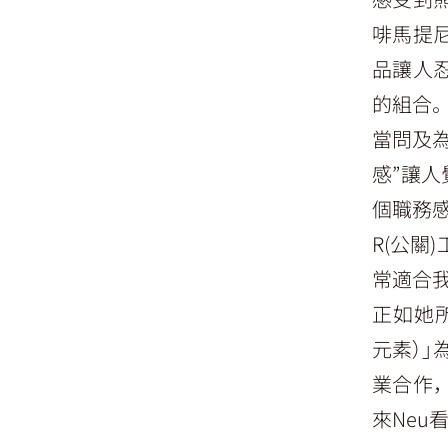
啡馬提
品讓人
的組合。
當問及
感”讓人
個職務
R(公關
常適合
正如她所說
元素）
業合作，
來Neu