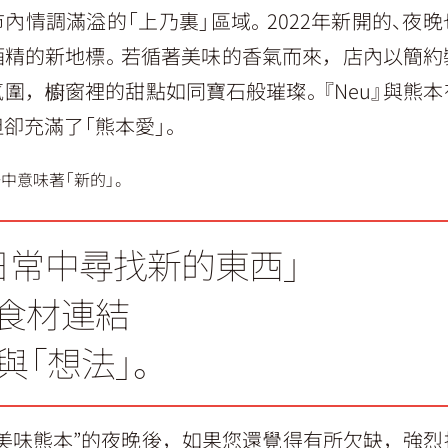
內情調滿溢的「上乃裏」區域。2022年新開的、夜
酒精的新地標。若循著美味的香氣而來，店內以簡約
圍，櫥窗裡的甜點如同寶石般璀璨。『Neu』與熊
卻充滿了「熊本愛」。
語中意味著「新的」。
日常中尋找新的東西」
食材連結
」與「想法」。
“美味熊本”的夜晚後，如果您還覺得有所欠缺，強烈