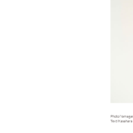
Photo/
Yamagash
Text/
Kasahara