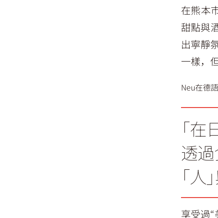
在熊本市
甜點與
出寧靜氛
一樣，但
Neu在德
「在
透過
「人
享受過