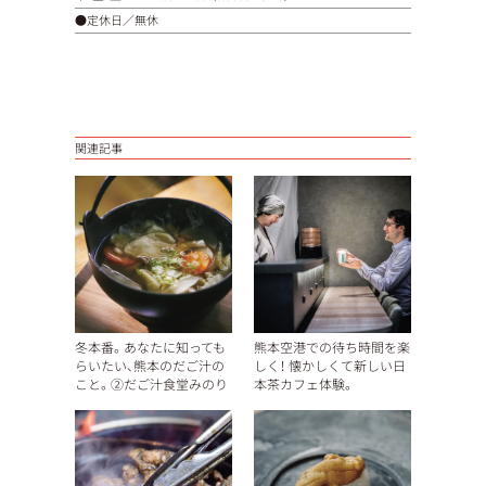
●定休日／無休
関連記事
冬本番。あなたに知っても
熊本空港での待ち時間を楽
らいたい、熊本のだご汁の
しく！ 懐かしくて新しい日
こと。②だご汁食堂みのり
本茶カフェ体験。