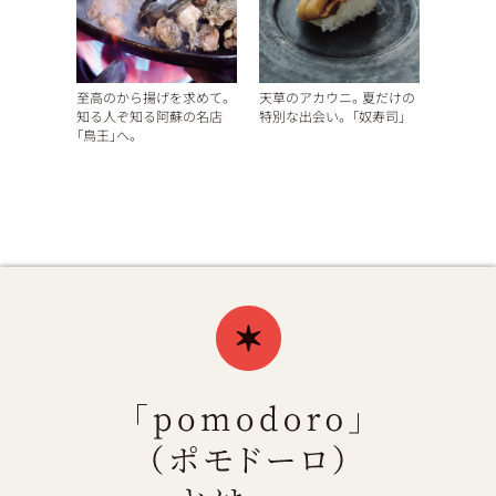
至高のから揚げを求めて。
天草のアカウニ。夏だけの
知る人ぞ知る阿蘇の名店
特別な出会い。 「奴寿司」
「鳥王」へ。