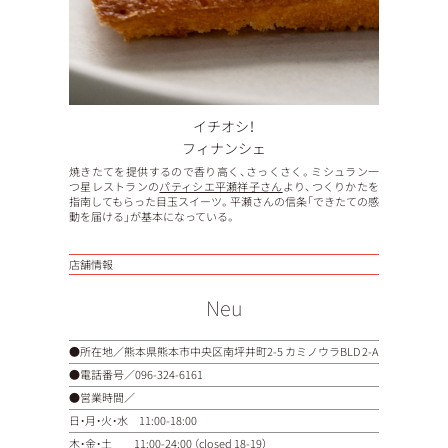
イチオシ！
フィナンシェ
焼きたてを提供するので香り高く、さっくさく。ミシュラン一
つ星レストランの
パティシエ平瀬祥子さん
より、つくりかたを
指南してもらった目玉スイーツ。平瀬さんの信条「できたての感
動を届ける」が基本になっている。
店舗情報
Neu
●所在地／熊本県熊本市中央区南坪井町2-5 カミノウラBLD 2-A
●電話番号／
096-324-6161
●営業時間／
日・月・火・水 11:00-18:00
木・金・土 11:00-24:00 （closed 18-19）