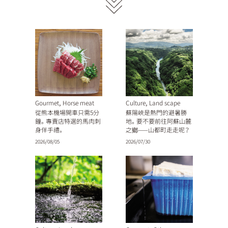
,
,
Gourmet
Horse meat
Culture
Land scape
從熊本機場開車只需5分
蘇陽峽是熱門的避暑勝
鐘。專賣店特選的馬肉刺
地。要不要前往阿蘇山麓
身伴手禮。
之鄉——山都町走走呢？
2026/08/05
2026/07/30