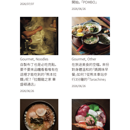
開始。「POMBO」
2026/07/07
2026/06/26
,
,
Gourmet
Noodles
Gourmet
Other
自製布丁也是必吃亮點。
在旅途美食的空檔。來份
要不要來品嚐看看唯有在
對身體溫和的「媽媽味早
這裡才能吃到的「熊本拉
餐」如何？從熊本車站步
麵」呢？ 「拉麵龍之家 華
行3分鐘的「Tarachine」
盛頓通店」
2026/06/26
2026/06/26