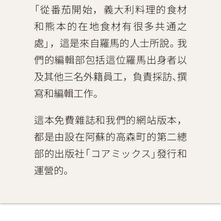
「從番茄開始，義大利料理的食材
和熊本的在地食材有很多共通之
處」，這是來自羅馬的人士所說。我
們的編輯部包括這位羅馬出身者以
及其他三名外籍員工，負責採訪、撰
寫和編輯工作。
這本免費雜誌和我們的網站版本，
都是由設在阿蘇的高森町的第二總
部的出版社「コアミックス」發行和
運營的。