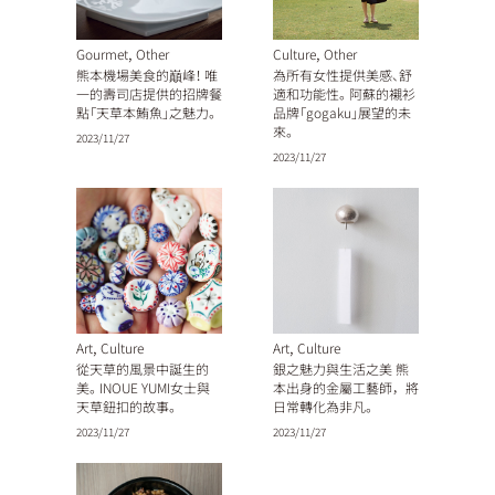
,
,
Gourmet
Other
Culture
Other
熊本機場美食的巔峰！ 唯
為所有女性提供美感、舒
一的壽司店提供的招牌餐
適和功能性。阿蘇的襯衫
點「天草本鮪魚」之魅力。
品牌「gogaku」展望的未
來。
2023/11/27
2023/11/27
,
,
Art
Culture
Art
Culture
從天草的風景中誕生的
銀之魅力與生活之美 熊
美。INOUE YUMI女士與
本出身的金屬工藝師，將
天草鈕扣的故事。
日常轉化為非凡。
2023/11/27
2023/11/27