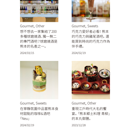
,
,
Gourmet
Other
Gourmet
Sweets
想不想去一家集結了200
巧克力愛好者必看！ 熊本
多種球磨燒酒、獨一無二
的巧克力與雞尾酒吧。還
的專門酒吧？球磨燒酒是
能買到時尚的巧克力作為
熊本的名產之一。
伴手禮。
2024/03/15
2024/02/19
,
,
Gourmet
Sweets
Gourmet
Other
在寧靜氛圍中品嘗熊本食
重現江戶時代大名的饗
材甜點的咖啡&酒吧
宴。「熊本郷土料理 青柳」
「Neu」
的本丸御膳。
2024/02/19
2023/12/28