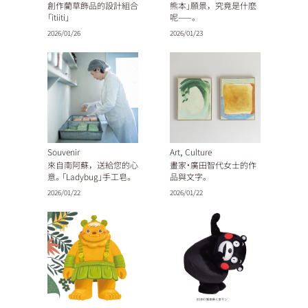
創作藺草飾品的設計組合
熊本」願景，究竟是什麼
「itiiti」
呢——。
2026/01/26
2026/01/23
,
Souvenir
Art
Culture
來自南阿蘇，送給您的心
畫家・廣田智代女士的作
意。「Ladybug」手工皂。
品與文字。
2026/01/22
2026/01/22