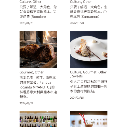
,
,
Culture
Other
Culture
Other
只要了解這三大角色，您
只要了解這三大角色，您
就會變得更喜歡熊本。②
就會變得更喜歡熊本。①
波諾農 (Bonolon)
熊本熊（Kumamon）
2026/01/20
2026/01/20
,
,
,
Gourmet
Other
Culture
Gourmet
Other
,
Sweets
熊本名產—紅牛。由熊本
引人注目的甜點師平瀨祥
的食材出發，「antica
子女士述說她的故鄉—熊
locanda MIYAMOTO」的
本的食材與甜點。
料理將意大利與熊本串連
起來。
2024/03/15
2024/03/22