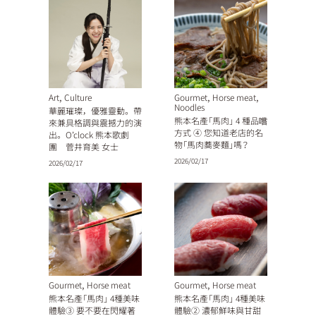
,
,
,
Art
Culture
Gourmet
Horse meat
Noodles
華麗璀璨，優雅靈動。 帶
熊本名產「馬肉」 4 種品嚐
來兼具格調與震撼力的演
方式 ④ 您知道老店的名
出。 O’clock 熊本歌劇
物「馬肉蕎麥麵」嗎？
團 菅井育美 女士
2026/02/17
2026/02/17
,
,
Gourmet
Horse meat
Gourmet
Horse meat
熊本名產「馬肉」 4種美味
熊本名產「馬肉」 4種美味
體驗③ 要不要在閃耀著
體驗② 濃郁鮮味與甘甜