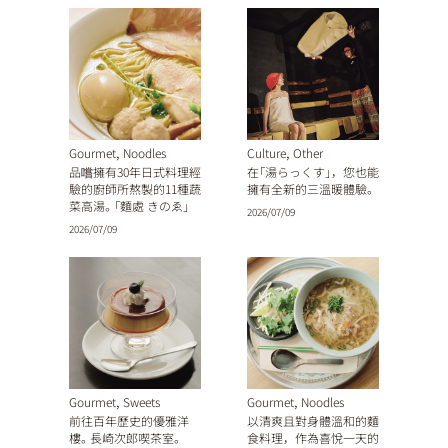
,
,
Gourmet
Noodles
Culture
Other
品嚐擁有30年日式料理經
在「湯らっくす」，您也能
驗的廚師所熬製的11種蔬
擁有全新的三溫暖體驗。
菜高湯。「麵處 きのゑ」
2026/07/09
2026/07/09
,
,
Gourmet
Sweets
Gourmet
Noodles
前往百年歷史的優雅洋
以清爽且對身體溫和的麵
樓。長崎次郎喫茶室。
食料理，作為喜悅一天的