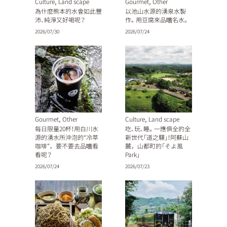
,
,
Culture
Land scape
Gourmet
Other
為什麼熊本的水會如此豐
以池山水源的湧泉水製
沛、純淨又好喝呢？
作。用豆腐來品嚐名水。
2026/07/30
2026/07/24
,
,
Gourmet
Other
Culture
Land scape
每日限量20杯！用白川水
吃、玩、睡。一應俱全的全
源的湧水所沖泡的“冷萃
新世代「道之驛」！阿蘇山
咖啡”，要不要去品嚐看
麓，山都町的「そよ風
看呢？
Park」
2026/07/24
2026/07/23