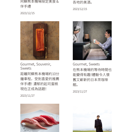
阿蘇熊本機場限定美食＆
各地的美酒。
伴手禮
2023/12/15
2023/12/15
,
,
,
Gourmet
Souvenir
Gourmet
Sweets
Sweets
在熊本機場的等待時間也
距離阿蘇熊本機場約10分
能變得有趣！體驗令人懷
鐘車程，受到喜愛的推薦
舊又嶄新的日本茶咖啡
伴手禮！ 濃郁的起司蛋糕
館。
現在正成為話題！
2023/11/27
2023/11/27