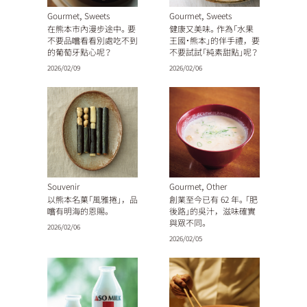
,
,
Gourmet
Sweets
Gourmet
Sweets
在熊本市內漫步途中。要
健康又美味。作為「水果
不要品嚐看看別處吃不到
王國・熊本」的伴手禮，要
的葡萄牙點心呢？
不要試試「純素甜點」呢？
2026/02/09
2026/02/06
,
Souvenir
Gourmet
Other
以熊本名菓「風雅捲」，品
創業至今已有 62 年。「肥
嚐有明海的恩賜。
後路」的吳汁，滋味確實
與眾不同。
2026/02/06
2026/02/05