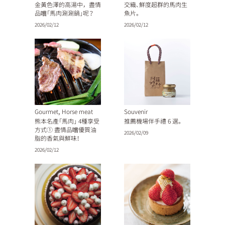
金黃色澤的高湯中，盡情
交織、鮮度超群的馬肉生
品嚐「馬肉涮涮鍋」呢？
魚片。
2026/02/12
2026/02/12
,
Gourmet
Horse meat
Souvenir
熊本名產「馬肉」 4種享受
推薦機場伴手禮 6 選。
方式① 盡情品嚐優質油
2026/02/09
脂的香氣與鮮味！
2026/02/12