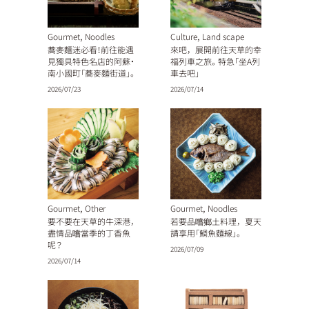
,
,
Gourmet
Noodles
Culture
Land scape
蕎麥麵迷必看！前往能遇
來吧，展開前往天草的幸
見獨具特色名店的阿蘇・
福列車之旅。特急「坐A列
南小國町「蕎麥麵街道」。
車去吧」
2026/07/23
2026/07/14
,
,
Gourmet
Other
Gourmet
Noodles
要不要在天草的牛深港，
若要品嚐鄉土料理，夏天
盡情品嚐當季的丁香魚
請享用「鯛魚麵線」。
呢？
2026/07/09
2026/07/14