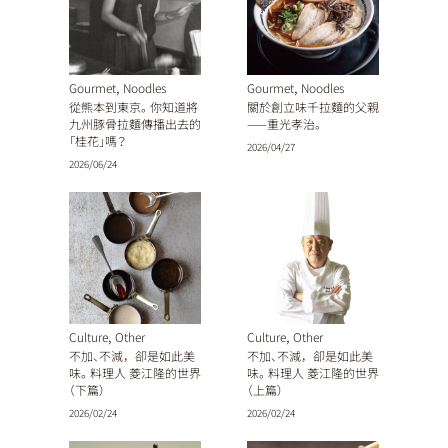
,
,
Gourmet
Noodles
Gourmet
Noodles
從熊本到東京。你知道將
關於創立味千拉麵的父親
九州豚骨拉麵傳播出去的
——重光孝治。
「桂花」嗎？
2026/04/27
2026/06/24
,
,
Culture
Other
Culture
Other
不加、不減，卻是如此美
不加、不減，卻是如此美
味。料理人 菱江隆的世界
味。料理人 菱江隆的世界
（下篇）
（上篇）
2026/02/24
2026/02/24