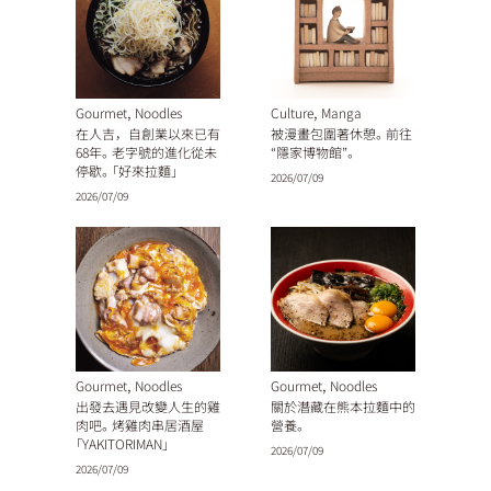
,
,
Gourmet
Noodles
Culture
Manga
在人吉，自創業以來已有
被漫畫包圍著休憩。前往
68年。老字號的進化從未
“隱家博物館”。
停歇。「好來拉麵」
2026/07/09
2026/07/09
,
,
Gourmet
Noodles
Gourmet
Noodles
出發去遇見改變人生的雞
關於潛藏在熊本拉麵中的
肉吧。烤雞肉串居酒屋
營養。
「YAKITORIMAN」
2026/07/09
2026/07/09