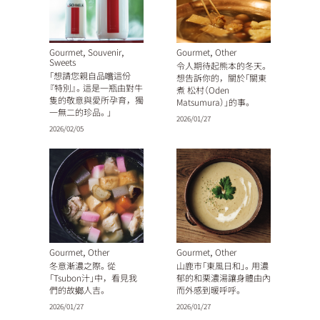
,
,
,
Gourmet
Souvenir
Gourmet
Other
Sweets
令人期待起熊本的冬天。
「想請您親自品嚐這份
想告訴你的，關於「關東
『特別』。這是一瓶由對牛
煮 松村（Oden
隻的敬意與愛所孕育，獨
Matsumura）」的事。
一無二的珍品。」
2026/01/27
2026/02/05
,
,
Gourmet
Other
Gourmet
Other
冬意漸濃之際。從
山鹿市「東風日和」。用濃
「Tsubon汁」中，看見我
郁的和栗濃湯讓身體由內
們的故鄉人吉。
而外感到暖呼呼。
2026/01/27
2026/01/27