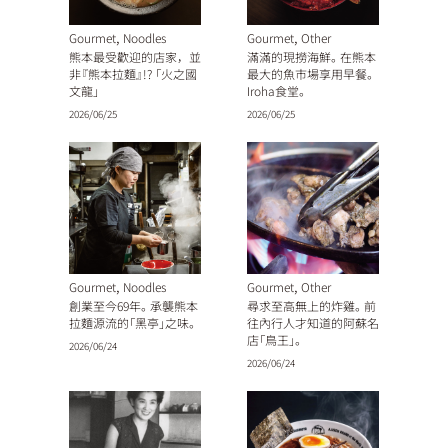
,
,
Gourmet
Noodles
Gourmet
Other
熊本最受歡迎的店家，並
滿滿的現撈海鮮。在熊本
非『熊本拉麵』!? 「火之國
最大的魚市場享用早餐。
文龍」
Iroha食堂。
2026/06/25
2026/06/25
,
,
Gourmet
Noodles
Gourmet
Other
創業至今69年。承襲熊本
尋求至高無上的炸雞。前
拉麵源流的「黑亭」之味。
往內行人才知道的阿蘇名
店「鳥王」。
2026/06/24
2026/06/24