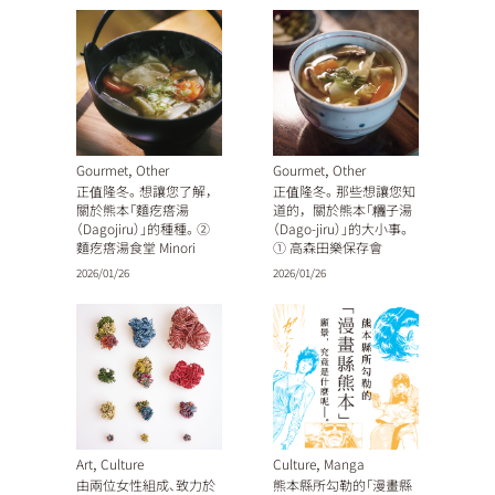
,
,
Gourmet
Other
Gourmet
Other
正值隆冬。想讓您了解，
正值隆冬。那些想讓您知
關於熊本「麵疙瘩湯
道的，關於熊本「糰子湯
（Dagojiru）」的種種。②
（Dago-jiru）」的大小事。
麵疙瘩湯食堂 Minori
① 高森田樂保存會
2026/01/26
2026/01/26
,
,
Art
Culture
Culture
Manga
由兩位女性組成、致力於
熊本縣所勾勒的「漫畫縣