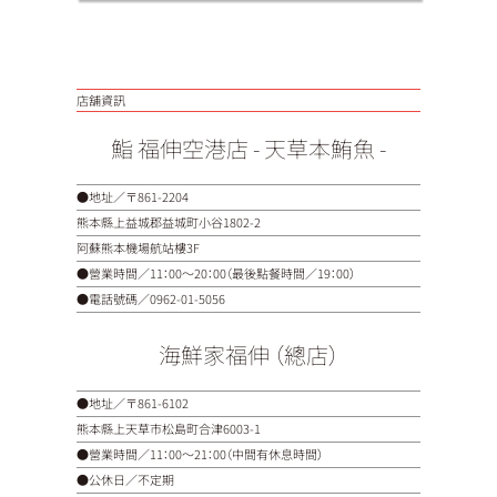
店舖資訊
鮨 福伸空港店 - 天草本鮪魚 -
●地址／〒861-2204
熊本縣上益城郡益城町小谷1802-2
阿蘇熊本機場航站樓3F
●營業時間／11：00～20：00（最後點餐時間／19：00）
●電話號碼／
0962-01-5056
海鮮家福伸 （總店）
●地址／〒861-6102
熊本縣上天草市松島町合津6003-1
●營業時間／11：00～21：00（中間有休息時間）
●公休日／不定期