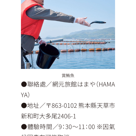
賞鮪魚
●聯絡處／網元旅館はまや（HAMA
YA）
●地址／〒863-0102 熊本縣天草市
新和町大多尾2406-1
●體驗時間／9：30〜11：00 ※因氣