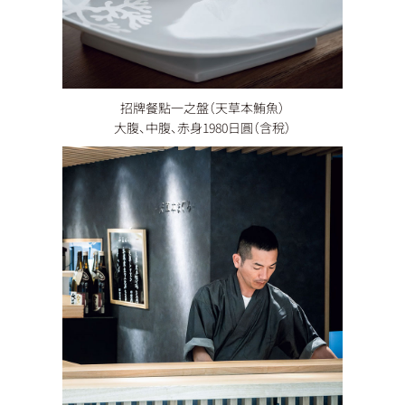
招牌餐點一之盤（天草本鮪魚）
大腹、中腹、赤身1980日圓（含稅）