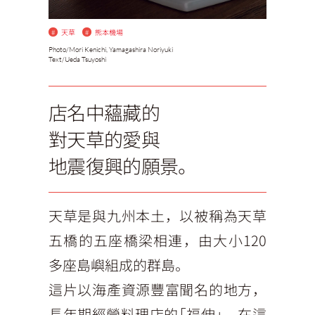
#
天草
#
熊本機場
Photo/
Mori Kenichi, Yamagashira Noriyuki
Text/
Ueda Tsuyoshi
店名中蘊藏的
對天草的愛與
地震復興的願景。
天草是與九州本土，以被稱為天草
五橋的五座橋梁相連，由大小120
多座島嶼組成的群島。
這片以海產資源豐富聞名的地方，
長年期經營料理店的「福伸」，在這