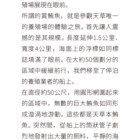
殖場展現在眼前。
所謂的賞鮪魚，就是參觀天草唯一
的養殖場的體驗之旅。首先讓人震
撼的是其規模。長度延伸1.5公里、
寬度4公里，海面上的浮標如同標
誌填滿了眼前。在大約50個劃分的
區域中緩緩前行，我們移至了停泊
的養殖業者的船上。
在直徑約50公尺，用圓形網圍起來
的區域中，無數的巨大鮪魚如同形
成漩渦地游動。這些都是天草本鮪
魚。突然間，從船上的筒狀管子劇
烈地發射出大量的飼料，平靜的海