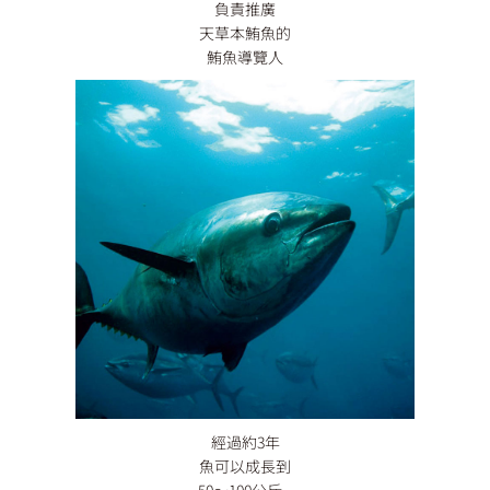
負責推廣
天草本鮪魚的
鮪魚導覽人
經過約3年
魚可以成長到