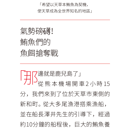
「希望以天草本鮪魚為契機，
使天草成為全世界知名的地區」
氣勢磅礡！
鮪魚們的
魚餌搶奪戰
「那
邊就是鹿兒島了」
從熊本機場開車2小時15
分，我們來到了位於天草市東側的
新和町。從大多尾漁港搭乘漁船，
並在船長澤井先生的引導下，經過
約10分鐘的船程後，巨大的鮪魚養