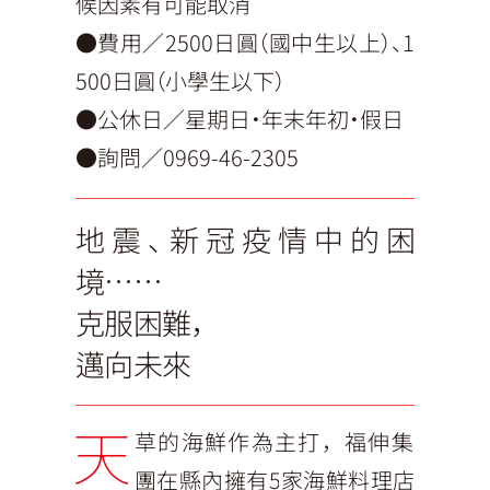
候因素有可能取消
●費用／2500日圓（國中生以上）、1
500日圓（小學生以下）
●公休日／星期日・年末年初・假日
●詢問／0969-46-2305
地震、新冠疫情中的困
境……
克服困難，
邁向未來
天
草的海鮮作為主打，福伸集
團在縣內擁有5家海鮮料理店