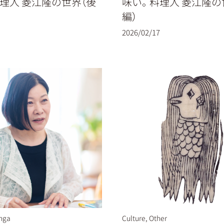
理人 菱江隆の世界（後
味い。料理人 菱江隆の
編）
2026/02/17
nga
Culture
,
Other