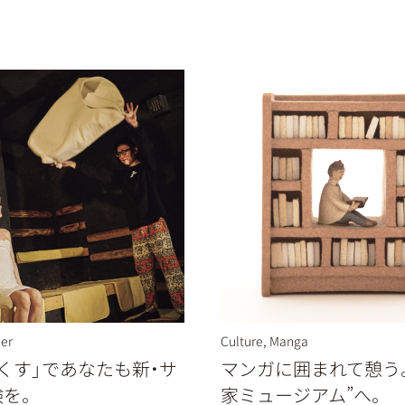
er
Culture
,
Manga
くす」であなたも新・サ
マンガに囲まれて憩う
験を。
家ミュージアム”へ。