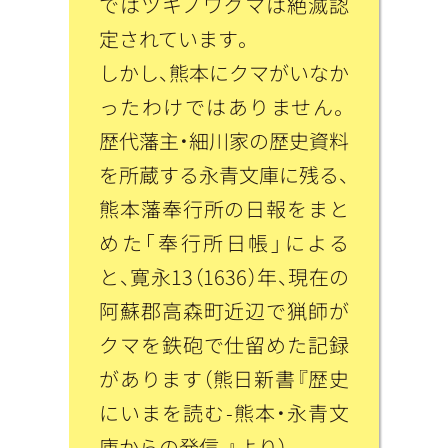
ではツキノワグマは絶滅認
定されています。
しかし、熊本にクマがいなか
ったわけではありません。
歴代藩主・細川家の歴史資料
を所蔵する永青文庫に残る、
熊本藩奉行所の日報をまと
めた「奉行所日帳」による
と、寛永13（1636）年、現在の
阿蘇郡高森町近辺で猟師が
クマを鉄砲で仕留めた記録
があります（熊日新書『歴史
にいまを読む-熊本・永青文
庫からの発信-』より）。