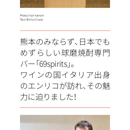
Photo/
Mori Kenichi
Text/
Enrico Croce
熊本のみならず、日本でも
めずらしい球磨焼酎専門
バー「69spirits」。
ワインの国イタリア出身
のエンリコが訪れ、その魅
力に迫りました！