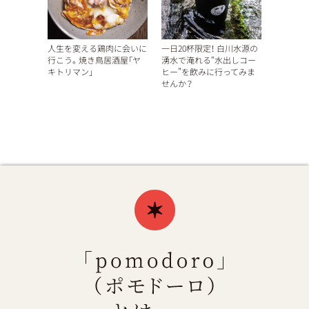
人生を変える鶏肉に会いに
一日20杯限定！ 白川水源の
行こう。焼き鳥居酒屋「ヤ
湧水で淹れる“水出しコー
キトリマン」
ヒー”を飲みに行ってみま
せんか？