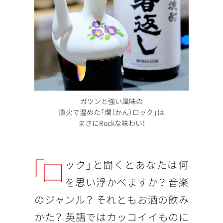
ガツンと強い風味の
直火で温めた「燗（かん）ロック」は
まさにRockな味わい！
「ロ
ック」と聞くとあなたは何
を思い浮かべますか？ 音楽
のジャンル？ それともお酒の飲み
かた？ 英語ではカッコイイものに