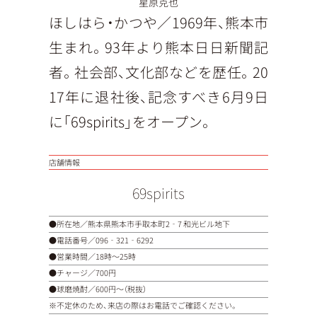
星原克也
ほしはら・かつや／1969年、熊本市
生まれ。93年より熊本日日新聞記
者。社会部、文化部などを歴任。20
17年に退社後、記念すべき6月9日
に「69spirits」をオープン。
店舗情報
69spirits
●所在地／熊本県熊本市手取本町2‐7 和光ビル地下
●電話番号／
096‐321‐6292
●営業時間／18時〜25時
●チャージ／700円
●球磨焼酎／600円〜（税抜）
※不定休のため、来店の際はお電話でご確認ください。