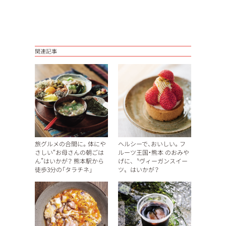
関連記事
旅グルメの合間に。体にや
ヘルシーで、おいしい。フ
さしい“お母さんの朝ごは
ルーツ王国・熊本 のおみや
ん”はいかが？ 熊本駅から
げに、〝ヴィーガンスイー
徒歩3分の「タラチネ」
ツ〟はいかが？