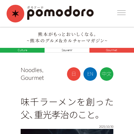
Culture
Souvenir
Gourmet
Noodles
,
Gourmet
味千ラーメンを創った
父、重光孝治のこと。
2025/10/30