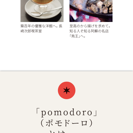
築百年の優雅な洋館へ。長
至高のから揚げを求めて。
崎次郎喫茶室
知る人ぞ知る阿蘇の名店
「鳥王」へ。