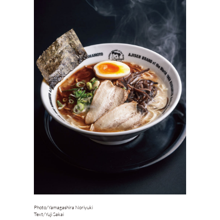
Photo/
Yamagashira Noriyuki
Text/
Yuji Sakai