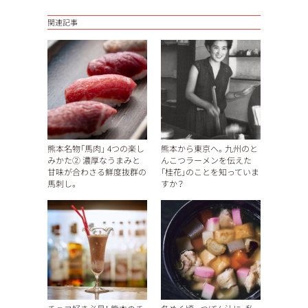
関連記事
熊本名物「馬肉」 4つの楽し
熊本から東京へ。九州のと
みかた② 濃厚なうまみと
んこつラーメンを伝えた
甘味が合わさる鮮度抜群の
「桂花」のことを知っていま
馬刺し。
すか？