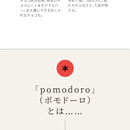
チョコ好き必見！ 熊本のチ
冬めく頃。つぼん汁に、私
ョコレート＆カクテルバ
たちのふるさと、人吉が見
ー。お土産にできるおしゃ
える。
れなチョコも。